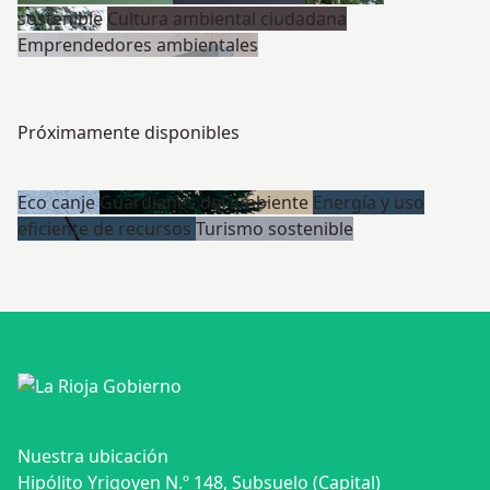
sostenible
Cultura ambiental ciudadana
Emprendedores ambientales
Próximamente disponibles
Eco canje
Guardianes del ambiente
Energía y uso
eficiente de recursos
Turismo sostenible
Nuestra ubicación
Hipólito Yrigoyen N.º 148, Subsuelo (Capital)