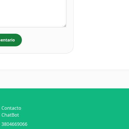
entario
Contacto
ChatBot
3804669066